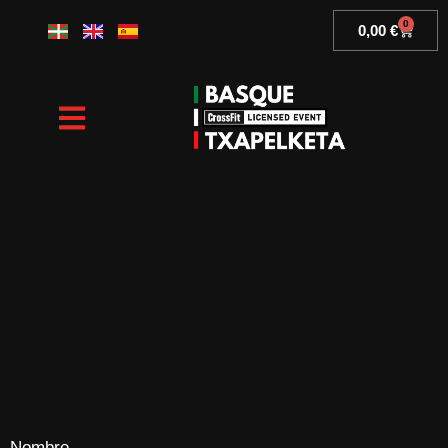
Skip
0
Basket
0,00
€
to
content
Nombre